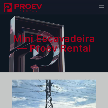
Mini Escavadeira
— Proev Rental