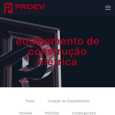
equipamento de
construção
elétrica
Todos
Locação de Equipamentos
Notícias
Portifólio
Uncategorized