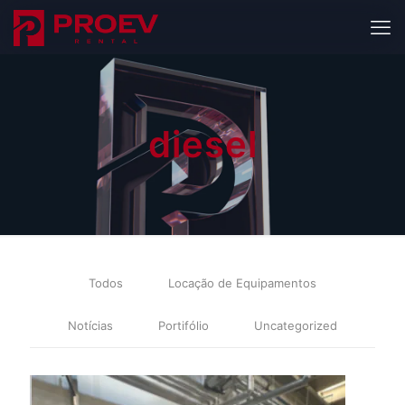
diesel
Todos
Locação de Equipamentos
Notícias
Portifólio
Uncategorized