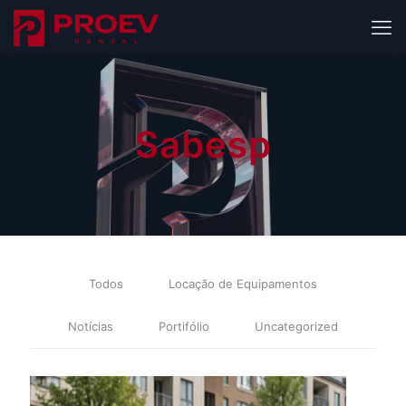
Sabesp
Todos
Locação de Equipamentos
Notícias
Portifólio
Uncategorized