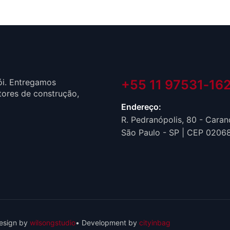
ói. Entregamos
+55 11 97531‑162
tores de construção,
Endereço:
R. Pedranópolis, 80 - Carand
São Paulo - SP | CEP 0206
esign by
wilsongstudio
• Development by
cityinbag