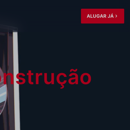
ALUGAR JÁ
onstrução