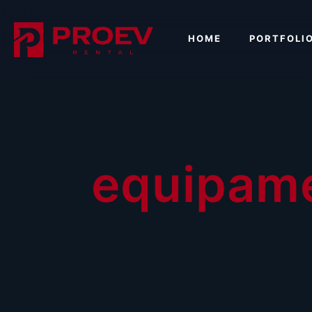
HOME
PORTFOLI
equipame