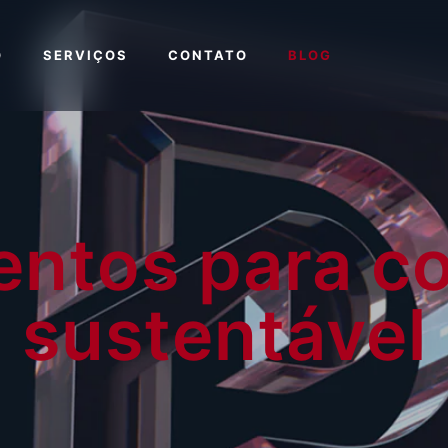
O
SERVIÇOS
CONTATO
BLOG
ntos para c
sustentável