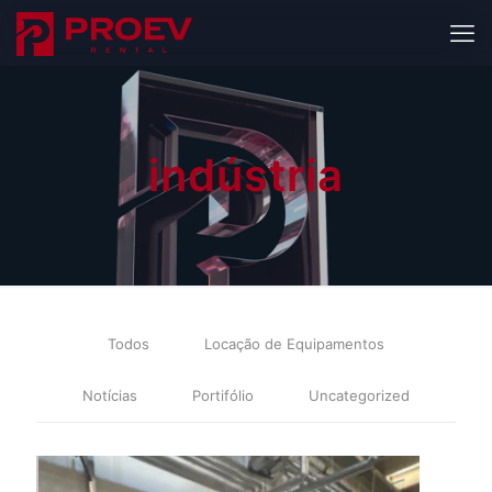
indústria
Todos
Locação de Equipamentos
Notícias
Portifólio
Uncategorized