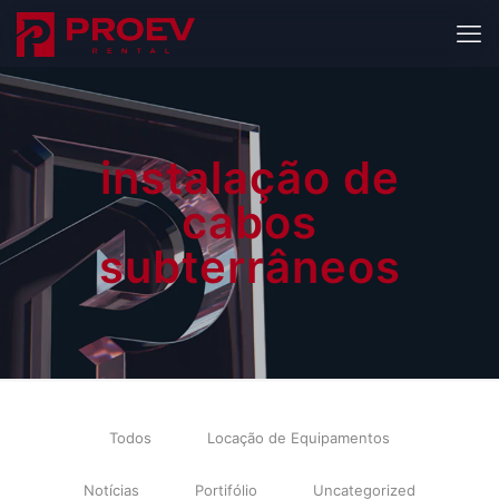
instalação de
cabos
subterrâneos
Todos
Locação de Equipamentos
Notícias
Portifólio
Uncategorized