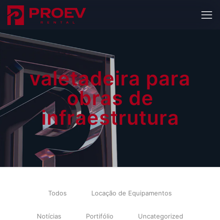
valetadeira para
obras de
infraestrutura
Todos
Locação de Equipamentos
Notícias
Portifólio
Uncategorized